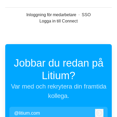
Inloggning för medarbetare
·
SSO
Logga in till Connect
Jobbar du redan på
Litium?
Var med och rekrytera din framtida
kollega.
@litium.com
Logga in