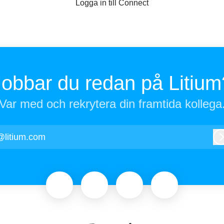
Logga in till Connect
Jobbar du redan på Litium
Var med och rekrytera din framtida kollega
@litium.com