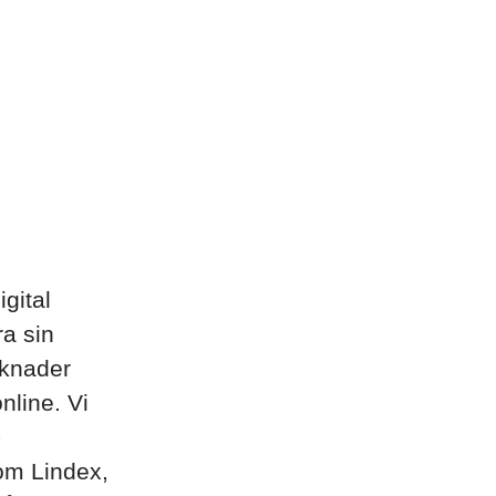
gital
ra sin
rknader
line. Vi
-
som Lindex,