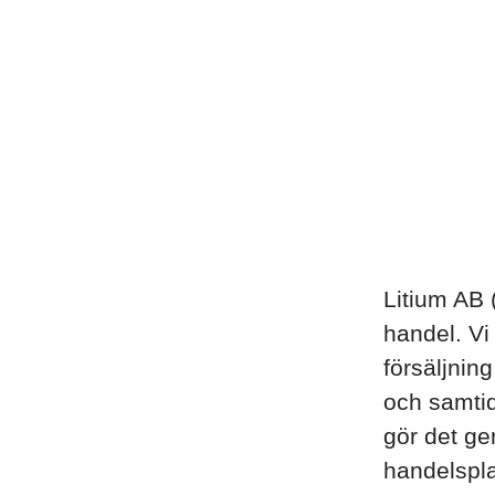
Litium AB 
handel. Vi
försäljnin
och samti
gör det ge
handelspla