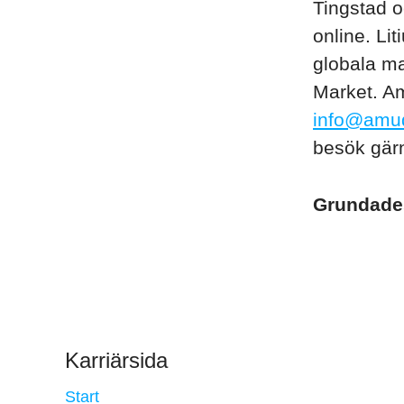
Tingstad o
online. Li
globala ma
Market. Am
info@amu
besök gä
Grundad
Karriärsida
Start