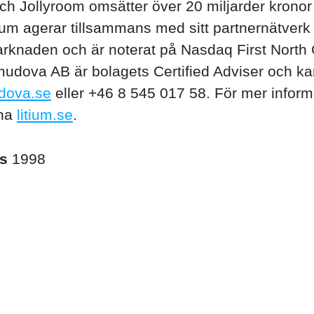
ch Jollyroom omsätter över 20 miljarder kronor
tium agerar tillsammans med sitt partnernätverk
rknaden och är noterat på Nasdaq First North
udova AB är bolagets Certified Adviser och k
dova.se
eller +46 8 545 017 58. För mer inform
rna
litium.se
.
es
1998