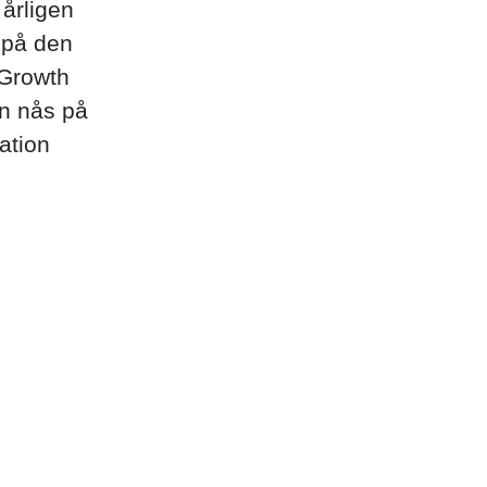
 årligen
 på den
 Growth
an nås på
ation